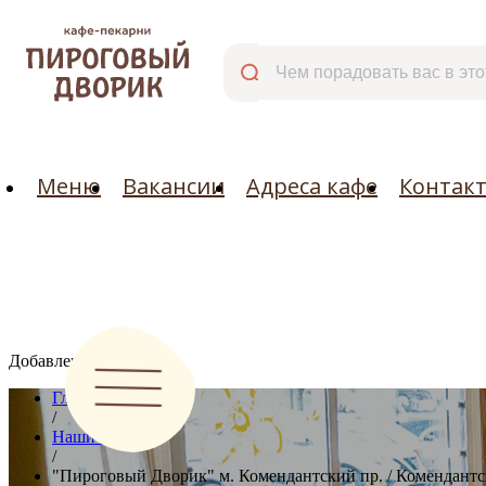
Меню
Вакансии
Адреса кафе
Меню
Вакансии
Адреса кафе
Контак
Добавлено:
Главная
/
Наши кафе
/
"Пироговый Дворик" м. Комендантский пр. / Комендантски