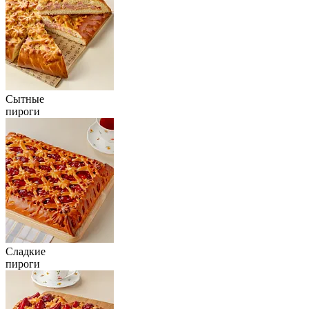
Сытные
пироги
Сладкие
пироги