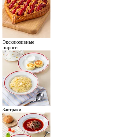
Эксклюзивные
пироги
Завтраки