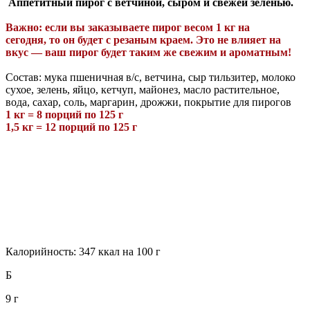
Аппетитный пирог c ветчиной, сыром и свежей зеленью.
Важно: если вы заказываете пирог весом 1 кг
на
сегодня,
то
он будет с резаным краем. Это не влияет на
вкус — ваш пирог будет таким же свежим и ароматным!
Состав: мука пшеничная в/с, ветчина, сыр тильзитер, молоко
сухое, зелень, яйцо, кетчуп, майонез, масло растительное,
вода, сахар, соль, маргарин, дрожжи, покрытие для пирогов
1 кг = 8 порций по 125 г
1,5 кг = 12 порций по 125 г
Калорийность: 347 ккал на 100 г
Б
9 г