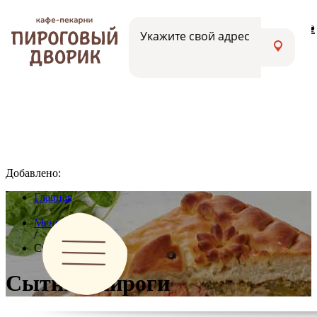
Меню
Вакансии
Адреса кафе
Укажите свой адрес
Добавлено:
Главная
/
Меню
/
Сытные пироги
Сытные пироги