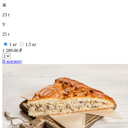
Ж
23 г
У
25 г
1 кг
1,5 кг
1 289.00 ₽
В корзину