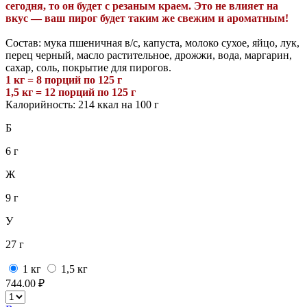
сегодня,
то
он будет с резаным краем. Это не влияет на
вкус — ваш пирог будет таким же свежим и ароматным!
Состав: мука пшеничная в/с, капуста, молоко сухое, яйцо, лук,
перец черный, масло растительное, дрожжи, вода, маргарин,
сахар, соль, покрытие для пирогов.
1 кг = 8 порций по 125 г
1,5 кг = 12 порций по 125 г
Калорийность: 214 ккал на 100 г
Б
6 г
Ж
9 г
У
27 г
1 кг
1,5 кг
744.00 ₽