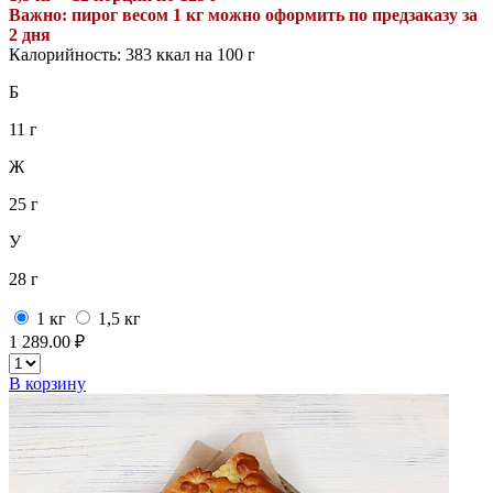
Важно: пирог весом
1
кг можно оформить по предзаказу за
2 дня
Калорийность: 383 ккал на 100 г
Б
11 г
Ж
25 г
У
28 г
1 кг
1,5 кг
1 289.00 ₽
В корзину