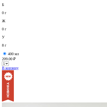
Б
0 г
Ж
0 г
У
8 г
400 мл
209.00 ₽
В корзину