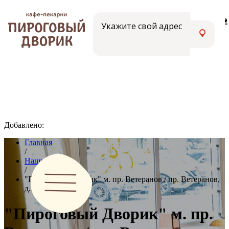
Меню
Вакансии
Адреса кафе
Укажите свой адрес
Добавлено:
Главная
/
Наши кафе
/
"Пироговый Дворик" м. пр. Ветеранов / пр. Ветеранов,
д.108 к.1
"Пироговый Дворик" м. пр.