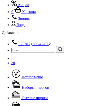
Акции
0
Корзина
Звонок
Вход
Добавлено:
+7 (812) 600-42-02
ru
en
Летнее меню
Наборы пирогов
Сытные пироги