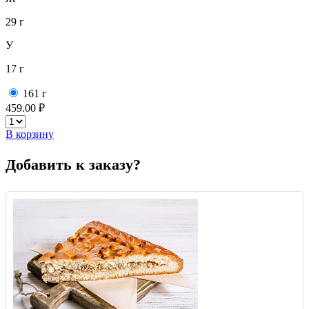
29 г
У
17 г
161 г
459.00 ₽
В корзину
Добавить к заказу?