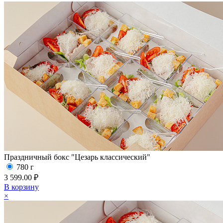
Праздничный бокс "Цезарь классический"
780 г
3 599.00 ₽
В корзину
×