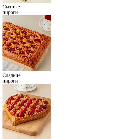
Сытные
пироги
Сладкие
пироги