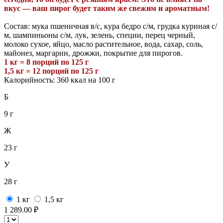
вкус — ваш пирог будет таким же свежим и ароматным!
Состав: мука пшеничная в/с, кура бедро с/м, грудка куриная с/
м, шампиньоны с/м, лук, зелень, специи, перец черный,
молоко сухое, яйцо, масло растительное, вода, сахар, соль,
майонез, маргарин, дрожжи, покрытие для пирогов.
1 кг = 8 порций по 125 г
1,5 кг = 12 порций по 125 г
Калорийность: 360 ккал на 100 г
Б
9 г
Ж
23 г
У
28 г
1 кг
1,5 кг
1 289.00 ₽