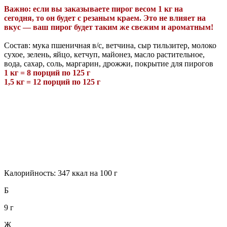
Важно: если вы заказываете пирог весом 1 кг
на
сегодня,
то
он будет с резаным краем. Это не влияет на
вкус — ваш пирог будет таким же свежим и ароматным!
Состав: мука пшеничная в/с, ветчина, сыр тильзитер, молоко
сухое, зелень, яйцо, кетчуп, майонез, масло растительное,
вода, сахар, соль, маргарин, дрожжи, покрытие для пирогов
1 кг = 8 порций по 125 г
1,5 кг = 12 порций по 125 г
Калорийность: 347 ккал на 100 г
Б
9 г
Ж