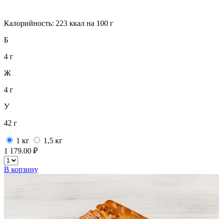
Калорийность: 223 ккал на 100 г
Б
4 г
Ж
4 г
У
42 г
1 кг
1,5 кг
1 179.00 ₽
В корзину