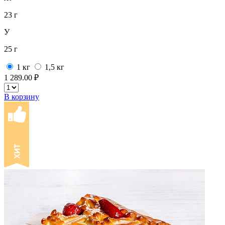
23 г
У
25 г
1 кг
1,5 кг
1 289.00 ₽
В корзину